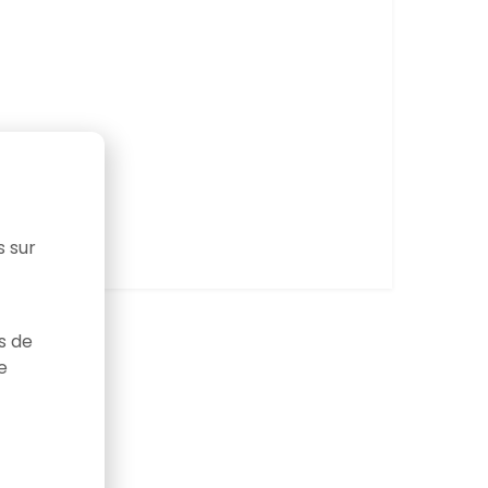
s sur
as de
e