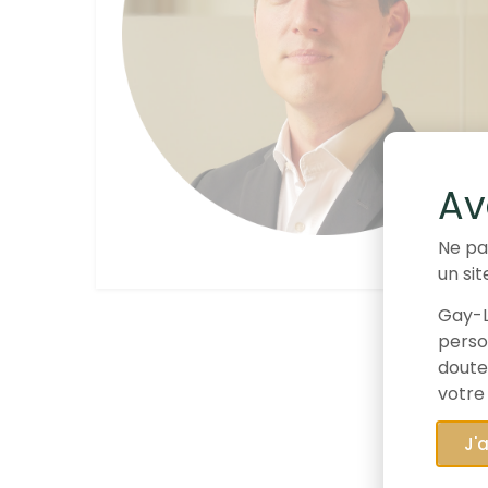
Av
Ne pa
un sit
Gay-L
person
doute
votre
J'