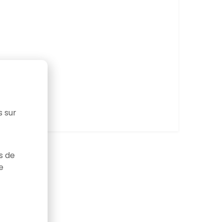
s sur
as de
e