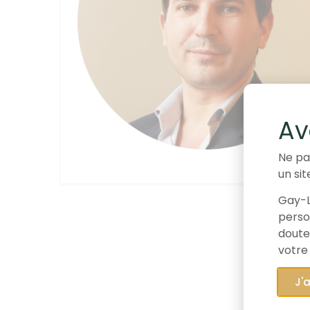
Av
Ne pa
un sit
Gay-L
person
doute
votre
J'