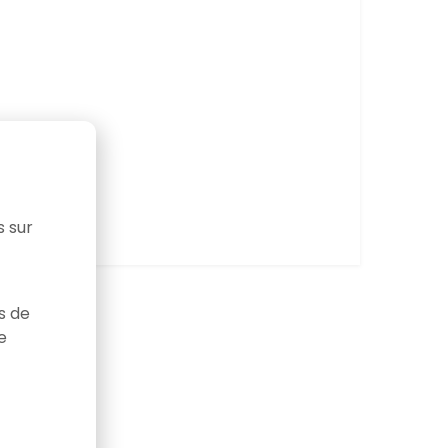
s sur
as de
e