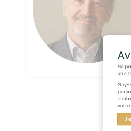
Av
Ne pa
un sit
Gay-L
person
doute
votre
J'