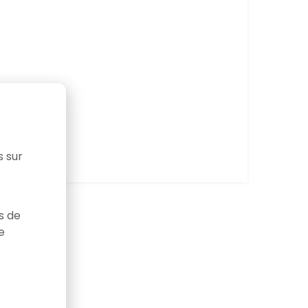
s sur
as de
e