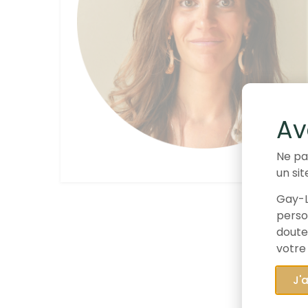
Av
Ne pa
un sit
Gay-L
person
doute
votre
J'