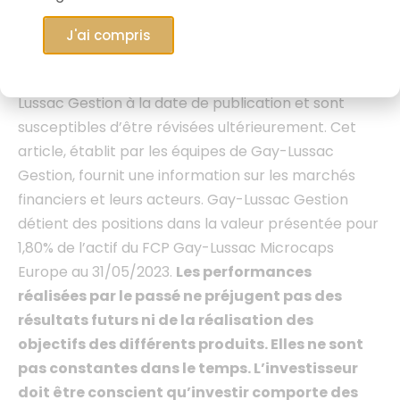
investissement, une offre de souscription, d’achat
ou de vente des titres ou fonds mentionnés. Les
J'ai compris
données, informations, performances et
appréciations formulées reflètent l’opinion de Gay-
Lussac Gestion à la date de publication et sont
susceptibles d’être révisées ultérieurement. Cet
article
, établit par les équipes de Gay-Lussac
Gestion, fournit une information sur les marchés
financiers et leurs acteurs. Gay-Lussac Gestion
détient des positions dans la valeur présentée pour
1,80% de l’actif du FCP Gay-Lussac Microcaps
Europe au 31/05/2023.
Les performances
réalisées par le passé ne préjugent pas des
résultats futurs ni de la réalisation des
objectifs des différents produits.
Elles ne sont
pas constantes dans le temps. L’investisseur
doit être conscient qu’investir comporte des