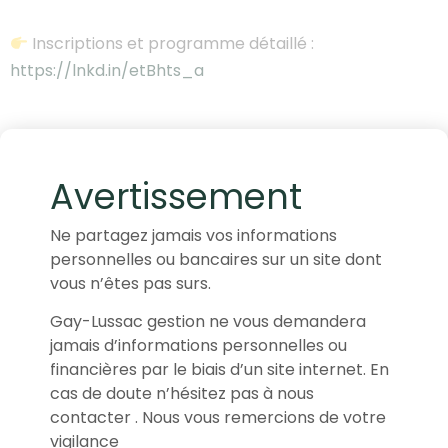
Inscriptions et programme détaillé :
https://lnkd.in/etBhts_a
PRÉCÉDENT
SUIVANT
Avertissement
Ce mardi 9 décembre, notre analyste-gérant Arthur Bernasconi est de nouveau intervenu auprès des étudiants d’Albert School.
Lundi 19 janvier, Louis de Fels, CIIA, Directeur de la Gestion Collective chez Gay-Lussac Gestion, était l’invité de La Planète des Marchés sur B SMART 4Change.
Ne partagez jamais vos informations
personnelles ou bancaires sur un site dont
vous n’êtes pas surs.
Gay-Lussac gestion ne vous demandera
Avertissement
jamais d’informations personnelles ou
financières par le biais d’un site internet. En
Cet article promotionnel est diffusé à des fins
cas de doute n’hésitez pas à nous
d’informations et ne saurait en aucun cas
contacter . Nous vous remercions de votre
s’interpréter comme constituant un conseil en
vigilance