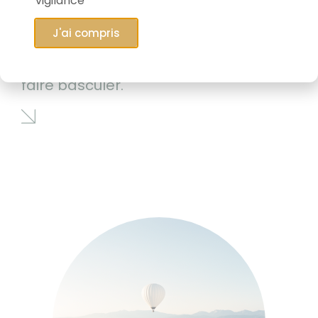
vigilance
J'ai compris
06/05/2026
Le marché qui est en train de tout
faire basculer.