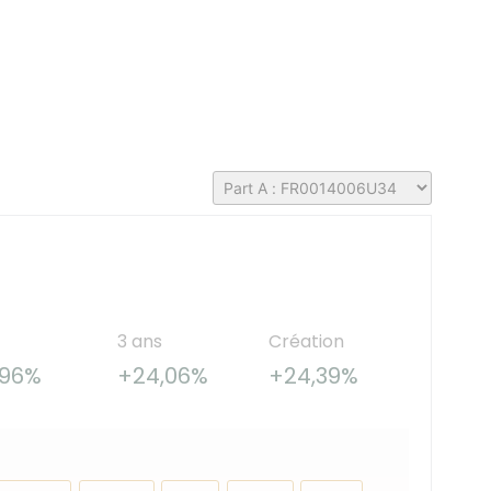
3 ans
Création
,96%
+24,06%
+24,39%