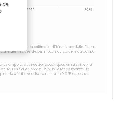
as de
e
2025
2026
réalisation des objectifs des différents produits. Elles ne
orte des risques de perte totale ou partielle du capital
ement comporte des risques spécifiques en raison de la
de liquidité et de crédit. De plus, le fonds montre un
us de détails, veuillez consulter le DIC/Prospectus,