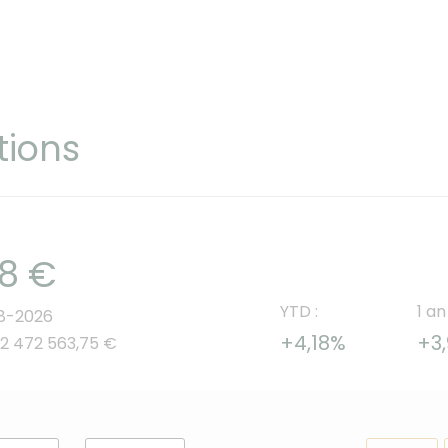
tions
58 €
YTD :
1 an
08-2026
+4,18%
+3
 22 472 563,75 €