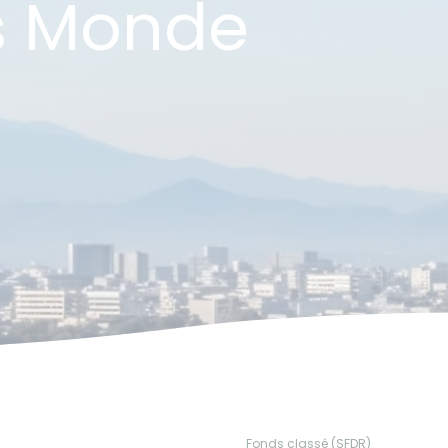
s Monde
Fonds classé (SFDR)