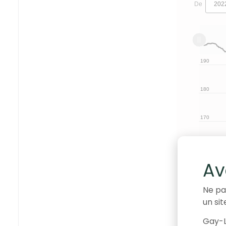
De
L
2022
2027
L
120
110
190
200
180
170
160
130
Av
150
Ne pa
un sit
140
Gay-L