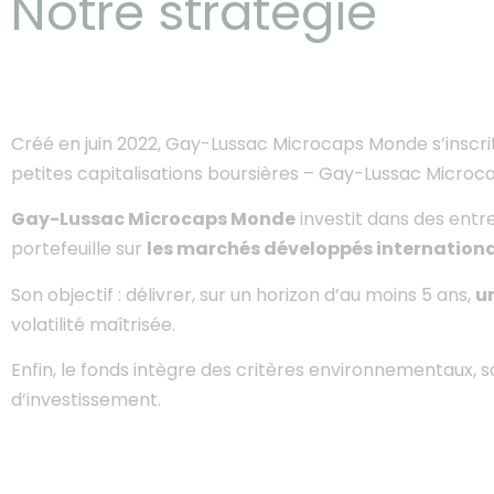
Notre stratégie
Créé en juin 2022, Gay-Lussac Microcaps Monde s’inscri
petites capitalisations boursières – Gay-Lussac Micro
Gay-Lussac Microcaps Monde
investit dans des entre
portefeuille sur
les marchés développés internationa
Son objectif : délivrer, sur un horizon d’au moins 5 ans,
u
Notre objectif de g
volatilité maîtrisée.
performance annu
horizon d'investisse
Enfin, le fonds intègre des critères environnementaux,
d’investissement.