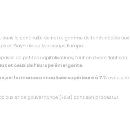
t dans la continuité de notre gamme de fonds dédiée aux
caps et Gay-Lussac Microcaps Europe.
prises de petites capitalisations, tout en diversifiant son
ux et ceux de l’Europe émergente
.
ne performance annualisée supérieure à 7 %
avec une
estion:
7% de
Une
expertise reconnue
dans les
alisée
sur un
Small Caps et Mid Caps françaises
ment de 5 ans
européennes et internationales.
 sociaux et de gouvernance (ESG) dans son processus