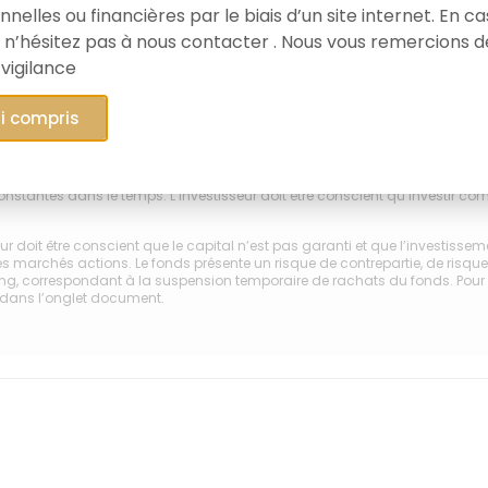
nelles ou financières par le biais d’un site internet. En c
 n’hésitez pas à nous contacter . Nous vous remercions d
2023
2024
 vigilance
y-Lussac Microcaps Monde A (FR0014006U42)
ai compris
GSS
ances réalisées par le passé ne préjugent pas des résultats futurs ni de la 
nstantes dans le temps. L’investisseur doit être conscient qu’investir comp
eur doit être conscient que le capital n’est pas garanti et que l’investiss
des marchés actions. Le fonds présente un risque de contrepartie, de risque 
ng, correspondant à la suspension temporaire de rachats du fonds. Pour pl
 dans l’onglet document.