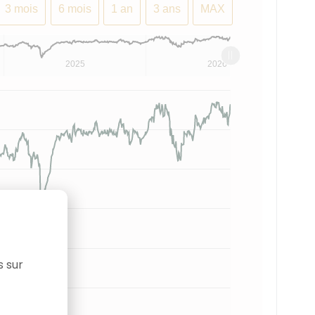
3 mois
6 mois
1 an
3 ans
MAX
2025
2026
s sur