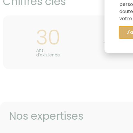
Chiffres clés
person
doute
votre
30
J'
Ans
d’existence
Nos expertises