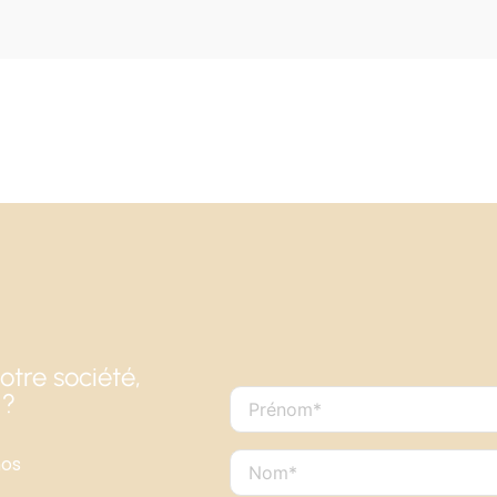
otre société,
 ?
nos