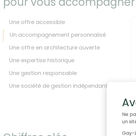
pour vous accompagner
Une offre accessible
Un accompagnement personnalisé
Une offre en architecture ouverte
r atteindre vos objectifs d’épargne à long
Une expertise historique
Une gestion responsable
Une société de gestion indépendante
Av
Ne pa
un sit
Gay-L