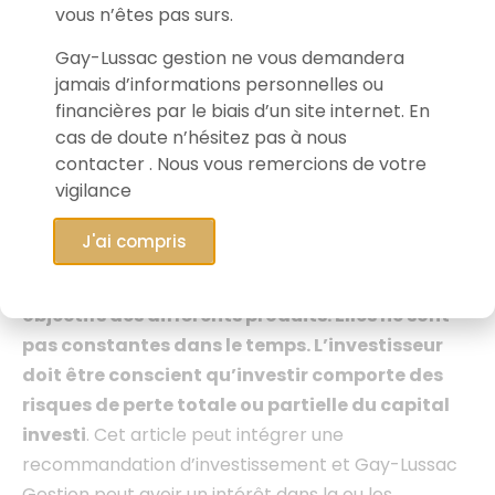
vous n’êtes pas surs.
Lussac Gestion à la date de publication et sont
susceptibles d’être révisées ultérieurement. Cet
Gay-Lussac gestion ne vous demandera
article
, établit par les équipes de Gay-Lussac
jamais d’informations personnelles ou
Gestion, fournit une information sur les marchés
financières par le biais d’un site internet. En
financiers et leurs acteurs. Gay-Lussac Gestion
cas de doute n’hésitez pas à nous
contacter . Nous vous remercions de votre
détient des positions dans la valeur présentée pour
vigilance
1,80% de l’actif du FCP Gay-Lussac Microcaps
Europe au 31/05/2023.
Les performances
J'ai compris
réalisées par le passé ne préjugent pas des
résultats futurs ni de la réalisation des
objectifs des différents produits.
Elles ne sont
pas constantes dans le temps. L’investisseur
doit être conscient qu’investir comporte des
risques de perte totale ou partielle du capital
investi
. Cet article peut intégrer une
recommandation d’investissement et Gay-Lussac
Gestion peut avoir un intérêt dans la ou les