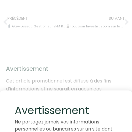
PRÉCÉDENT
SUIVANT
Gay-Lussac Gestion sur BFM Business dans l’émission “C’est votre Argent » !
Tout pour Investir : Zoom sur le marché de l’infrastructure du rail.
Avertissement
Cet article promotionnel est diffusé à des fins
d’informations et ne saurait en aucun cas
s’interpréter comme constituant un conseil en
investissement, une offre de souscription, d’achat
Avertissement
ou de vente des titres ou fonds mentionnés. Les
données, informations, performances et
Ne partagez jamais vos informations
appréciations formulées reflètent l’opinion de Gay-
personnelles ou bancaires sur un site dont