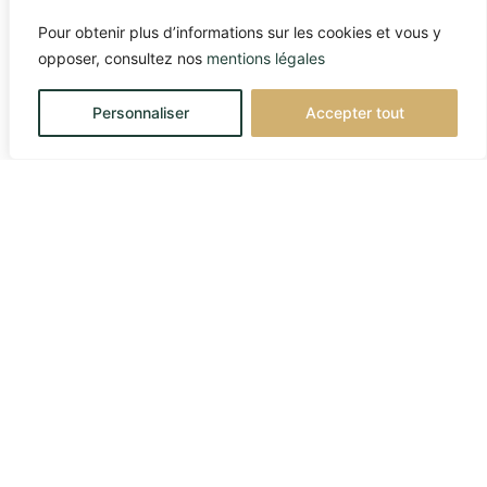
Pour obtenir plus d’informations sur les cookies et vous y
opposer, consultez nos
mentions légales
Personnaliser
Accepter tout
FRANCE
45 avenue George V – 75008 Paris
Téléphone : +33 1 45 61 64 90
BELGIQUE
Rue de la Grosse Tour 18 – B-1050 Bruxelles
Téléphone : +32-2-896-65-14