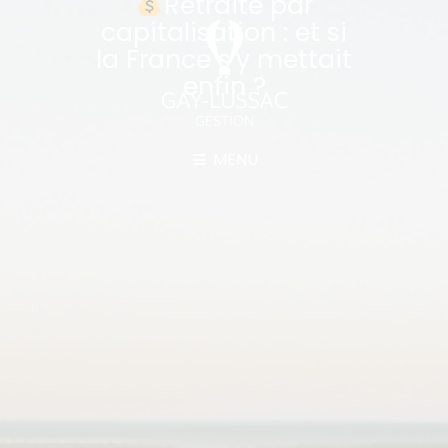
Retraite par
capitalisation : et si
la France s’y mettait
enfin ?
MENU