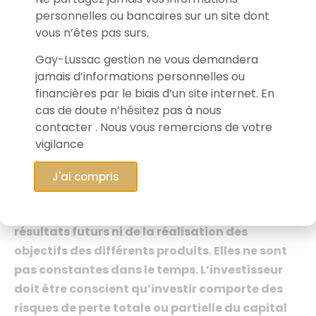
ou de vente des titres ou fonds mentionnés. Les
personnelles ou bancaires sur un site dont
données, informations, performances et
vous n’êtes pas surs.
appréciations formulées reflètent l’opinion de Gay-
Gay-Lussac gestion ne vous demandera
Lussac Gestion à la date de publication et sont
jamais d’informations personnelles ou
susceptibles d’être révisées ultérieurement. Cet
financières par le biais d’un site internet. En
article
, établit par les équipes de Gay-Lussac
cas de doute n’hésitez pas à nous
Gestion, fournit une information sur les marchés
contacter . Nous vous remercions de votre
financiers et leurs acteurs. Gay-Lussac Gestion
vigilance
détient des positions dans la valeur présentée pour
1,80% de l’actif du FCP Gay-Lussac Microcaps
J'ai compris
Europe au 31/05/2023.
Les performances
réalisées par le passé ne préjugent pas des
résultats futurs ni de la réalisation des
objectifs des différents produits.
Elles ne sont
pas constantes dans le temps. L’investisseur
doit être conscient qu’investir comporte des
risques de perte totale ou partielle du capital