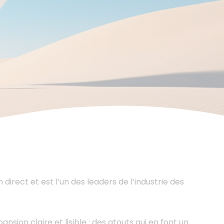
irect et est l’un des leaders de l’industrie des
ion claire et lisible : des atouts qui en font un