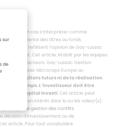
saurait en aucun cas s’interpréter comme
achat ou de vente des titres ou fonds
s sur
s formulées reflètent l’opinion de Gay-Lussac
ltérieurement. Cet article
, établit par les équipes
iers et leurs acteurs. Gay-Lussac Gestion
as de
du FCP Gay-Lussac Microcaps Europe au
e
as des résultats futurs ni de la réalisation
 dans le temps. L’investisseur doit être
tielle du capital investi
. Cet article peut
eut avoir un intérêt dans la ou les valeur(s)
e politique de gestion des conflits
e décision d’investissement ou de
et article.
Pour tout vocabulaire