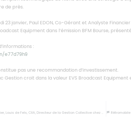
re de près.
i 23 janvier, Paul EDON, Co-Gérant et Analyste Financier
roadcast Equipment dans l’émission BFM Bourse, présen
d’informations :
.in/e77d79h9
nstitue pas une recommandation d’investissement.
 Gestion croit dans la valeur EVS Broadcast Equipment et 
els, CIIA, Directeur de la Gestion Collective chez Gay-Lussac Gestion, était l’invité de La Planète des Marchés sur B SMART 4Change.
Rétromobile 2