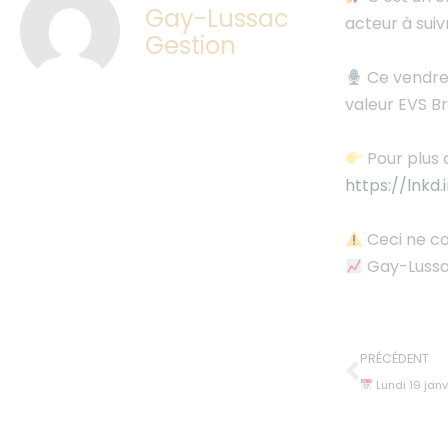
Gay-Lussac
acteur à suiv
Gestion
Ce vendred
valeur EVS B
Pour plus 
https://lnkd
Ceci ne co
Gay-Lussac
PRÉCÉDENT
Lundi 19 janvier, Louis de F