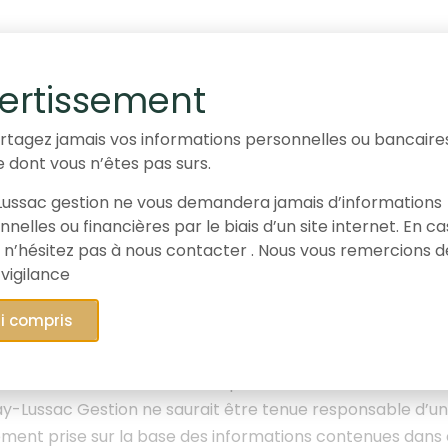
ment
ertissement
romotionnel est diffusé à des fins d’informations et ne 
n conseil en investissement, une offre de souscription, d’
rtagez jamais vos informations personnelles ou bancaire
e dont vous n’êtes pas surs.
Les données, informations, performances et appréciation
date de publication et sont susceptibles d’être révisées u
ussac gestion ne vous demandera jamais d’informations
c Gestion, fournit une information sur les marchés financ
nelles ou financières par le biais d’un site internet. En c
positions dans la valeur présentée pour 1,80% de l’actif 
 n’hésitez pas à nous contacter . Nous vous remercions d
 vigilance
es performances réalisées par le passé ne préjugent p
s des différents produits.
Elles ne sont pas constantes
ai compris
’investir comporte des risques de perte totale ou par
 recommandation d’investissement et Gay-Lussac Gestion p
. Pour toute information complémentaire, consultez
notr
y-Lussac Gestion ne saurait être tenue responsable d’un
ement prise sur la base des informations contenues dans c