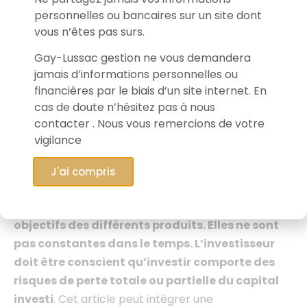
données, informations, performances et
personnelles ou bancaires sur un site dont
appréciations formulées reflètent l’opinion de Gay-
vous n’êtes pas surs.
Lussac Gestion à la date de publication et sont
Gay-Lussac gestion ne vous demandera
susceptibles d’être révisées ultérieurement. Cet
jamais d’informations personnelles ou
article
, établit par les équipes de Gay-Lussac
financières par le biais d’un site internet. En
Gestion, fournit une information sur les marchés
cas de doute n’hésitez pas à nous
financiers et leurs acteurs. Gay-Lussac Gestion
contacter . Nous vous remercions de votre
détient des positions dans la valeur présentée pour
vigilance
1,80% de l’actif du FCP Gay-Lussac Microcaps
Europe au 31/05/2023.
Les performances
J'ai compris
réalisées par le passé ne préjugent pas des
résultats futurs ni de la réalisation des
objectifs des différents produits.
Elles ne sont
pas constantes dans le temps. L’investisseur
doit être conscient qu’investir comporte des
risques de perte totale ou partielle du capital
investi
. Cet article peut intégrer une