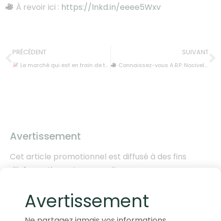
À revoir ici :
https://lnkd.in/eeee5Wxv
PRÉCÉDENT
SUIVANT
Le marché qui est en train de tout faire basculer.
Connaissez-vous A.B.P. Nocivelli S.p.A. ?
Avertissement
Cet article promotionnel est diffusé à des fins
d’informations et ne saurait en aucun cas
s’interpréter comme constituant un conseil en
Avertissement
investissement, une offre de souscription, d’achat
ou de vente des titres ou fonds mentionnés. Les
Ne partagez jamais vos informations