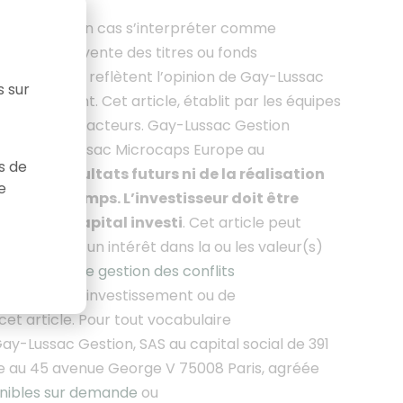
saurait en aucun cas s’interpréter comme
achat ou de vente des titres ou fonds
s formulées reflètent l’opinion de Gay-Lussac
s sur
ltérieurement. Cet article
, établit par les équipes
iers et leurs acteurs. Gay-Lussac Gestion
du FCP Gay-Lussac Microcaps Europe au
as de
as des résultats futurs ni de la réalisation
e
 dans le temps. L’investisseur doit être
tielle du capital investi
. Cet article peut
eut avoir un intérêt dans la ou les valeur(s)
e politique de gestion des conflits
e décision d’investissement ou de
et article.
Pour tout vocabulaire
ay-Lussac Gestion, SAS au capital social de 391
ée au 45 avenue George V 75008 Paris, agréée
onibles sur demande
ou