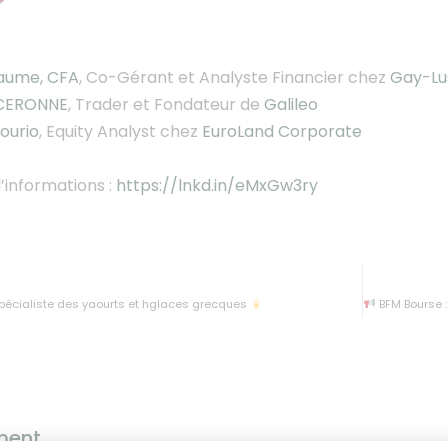
laume, CFA
, Co-Gérant et Analyste Financier chez
Gay-Lu
 CERONNE
, Trader et Fondateur de
Galileo
ourio
, Equity Analyst chez
EuroLand Corporate
d’informations :
https://lnkd.in/eMxGw3ry
 Spécialiste des yaourts et hglaces grecques
BFM Bourse : 
ment