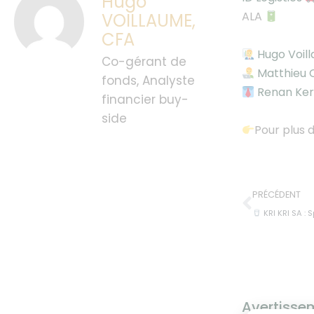
Hugo
ALA
VOILLAUME,
CFA
Hugo Voil
Co-gérant de
Matthieu
fonds, Analyste
Renan Ker
financier buy-
side
Pour plus 
PRÉCÉDENT
KRI KRI SA :
Avertisse