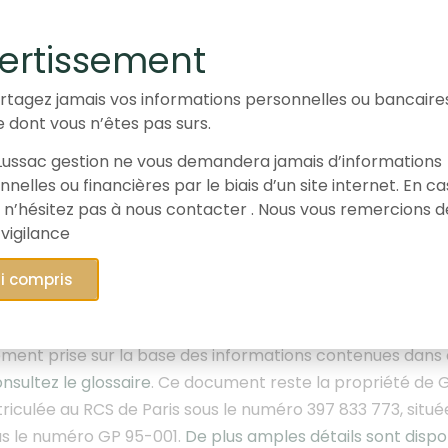
romotionnel est diffusé à des fins d’informations et ne 
ertissement
n conseil en investissement, une offre de souscription, d’
Les données, informations, performances et appréciation
rtagez jamais vos informations personnelles ou bancaire
date de publication et sont susceptibles d’être révisées u
e dont vous n’êtes pas surs.
c Gestion, fournit une information sur les marchés financ
ussac gestion ne vous demandera jamais d’informations
positions dans la valeur présentée pour 1,80% de l’actif 
nelles ou financières par le biais d’un site internet. En c
es performances réalisées par le passé ne préjugent p
 n’hésitez pas à nous contacter . Nous vous remercions d
s des différents produits.
Elles ne sont pas constantes
 vigilance
’investir comporte des risques de perte totale ou par
 recommandation d’investissement et Gay-Lussac Gestion p
ai compris
. Pour toute information complémentaire, consultez
notr
y-Lussac Gestion ne saurait être tenue responsable d’un
ement prise sur la base des informations contenues dans c
nsultez le glossaire
. Ce document
reste la propriété de G
riculée au RCS de Paris sous le numéro 397 833 773, situ
us le numéro GP 95-001.
De plus amples détails sont disp