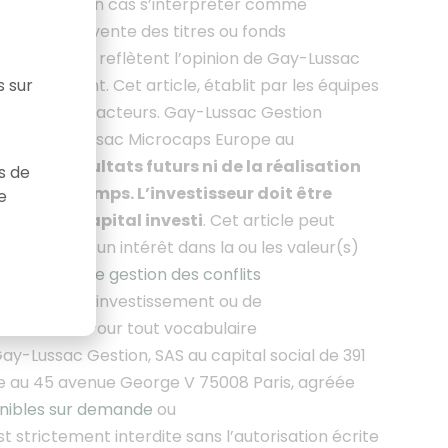
saurait en aucun cas s’interpréter comme
achat ou de vente des titres ou fonds
s formulées reflètent l’opinion de Gay-Lussac
ltérieurement. Cet article
, établit par les équipes
s sur
iers et leurs acteurs. Gay-Lussac Gestion
du FCP Gay-Lussac Microcaps Europe au
as des résultats futurs ni de la réalisation
as de
 dans le temps. L’investisseur doit être
e
tielle du capital investi
. Cet article peut
eut avoir un intérêt dans la ou les valeur(s)
e politique de gestion des conflits
e décision d’investissement ou de
et article.
Pour tout vocabulaire
ay-Lussac Gestion, SAS au capital social de 391
ée au 45 avenue George V 75008 Paris, agréée
onibles sur demande
ou
st strictement interdite sans l’autorisation écrite