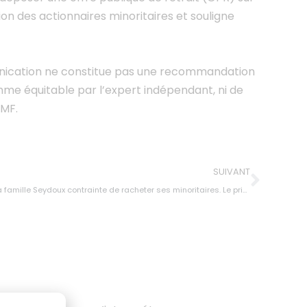
on des actionnaires minoritaires et souligne
nication ne constitue pas une recommandation
omme équitable par l’expert indépendant, ni de
AMF.
SUIVANT
le Seydoux contrainte de racheter ses minoritaires. Le prix, prochain terrain de bataille.