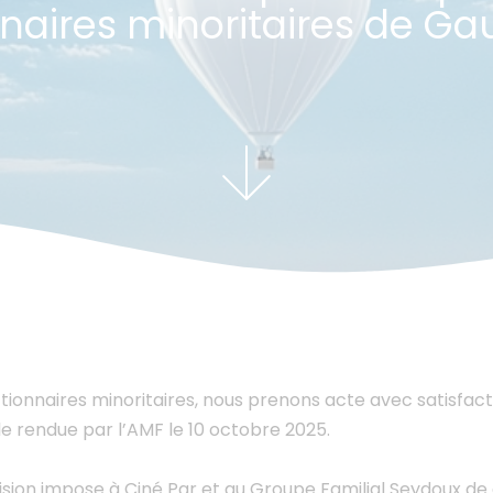
naires minoritaires de G
tionnaires minoritaires, nous prenons acte avec satisfacti
e rendue par l’AMF le 10 octobre 2025.
sion impose à Ciné Par et au Groupe Familial Seydoux de 