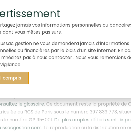
romotionnel est diffusé à des fins d’informations et ne 
n conseil en investissement, une offre de souscription, d’
ertissement
Les données, informations, performances et appréciation
date de publication et sont susceptibles d’être révisées u
rtagez jamais vos informations personnelles ou bancaire
e dont vous n’êtes pas surs.
c Gestion, fournit une information sur les marchés financ
positions dans la valeur présentée pour 1,80% de l’actif 
ussac gestion ne vous demandera jamais d’informations
es performances réalisées par le passé ne préjugent p
nelles ou financières par le biais d’un site internet. En c
s des différents produits.
Elles ne sont pas constantes
 n’hésitez pas à nous contacter . Nous vous remercions d
 vigilance
’investir comporte des risques de perte totale ou par
 recommandation d’investissement et Gay-Lussac Gestion p
ai compris
. Pour toute information complémentaire, consultez
notr
y-Lussac Gestion ne saurait être tenue responsable d’un
ement prise sur la base des informations contenues dans c
nsultez le glossaire
. Ce document
reste la propriété de G
riculée au RCS de Paris sous le numéro 397 833 773, situ
us le numéro GP 95-001.
De plus amples détails sont disp
ussacgestion.com
. La reproduction ou la distribution en e