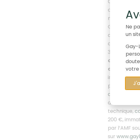
Cet article p
constituant u
Av
mentionnés. 
Gestion à la 
Ne pa
un sit
de Gay-Lussa
détient des 
Gay-L
31/05/2023.
L
person
des objectif
doute
votre
conscient qu
intégrer une
J'
présentée(s)
d’intérêts
.
Ga
désinvestiss
technique,
co
200 €, immat
par l’AMF so
sur
www.gayl