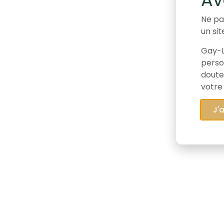
Ne pa
un sit
Gay-L
person
doute
votre
J'