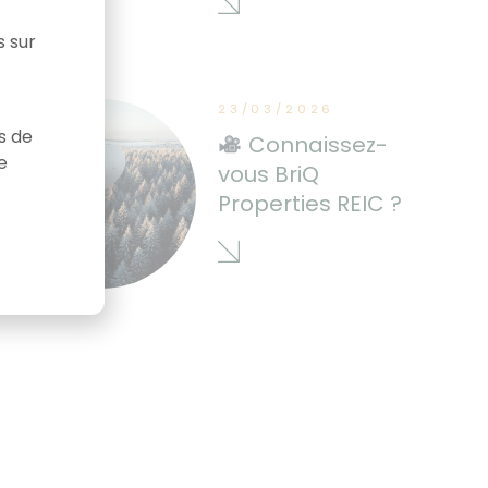
s sur
23/03/2026
as de
Connaissez-
e
vous BriQ
Properties REIC ?