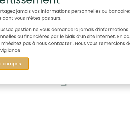
rtagez jamais vos informations personnelles ou bancaire
e dont vous n’êtes pas surs.
ussac gestion ne vous demandera jamais d’informations
26/03/2026
nelles ou financières par le biais d’un site internet. En c
Une décision
 n’hésitez pas à nous contacter . Nous vous remercions d
importante pour
 vigilance
les actionnaires
minoritaires de
ai compris
Gaumont.