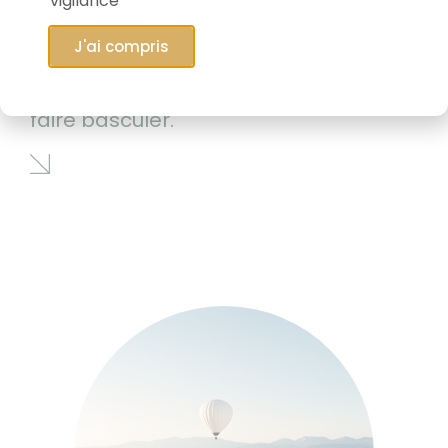
vigilance
J'ai compris
06/05/2026
Le marché qui est en train de tout
faire basculer.