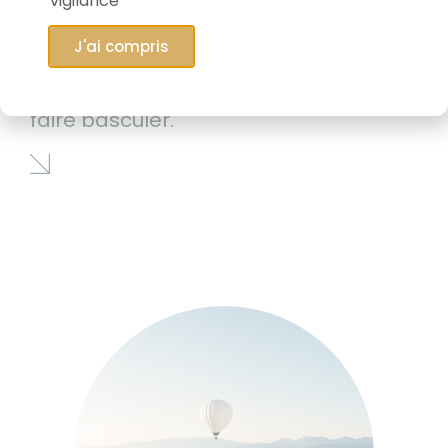
vigilance
J'ai compris
06/05/2026
Le marché qui est en train de tout
faire basculer.