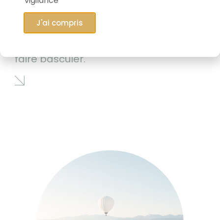
vigilance
J'ai compris
06/05/2026
Le marché qui est en train de tout
faire basculer.