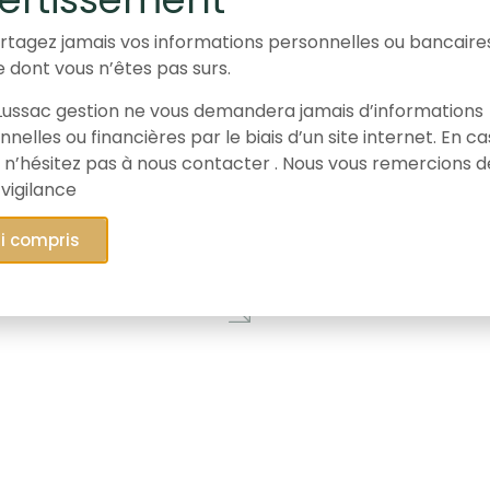
rtagez jamais vos informations personnelles ou bancaire
e dont vous n’êtes pas surs.
ussac gestion ne vous demandera jamais d’informations
26/03/2026
nelles ou financières par le biais d’un site internet. En c
Une décision
 n’hésitez pas à nous contacter . Nous vous remercions d
importante pour
 vigilance
les actionnaires
minoritaires de
ai compris
Gaumont.