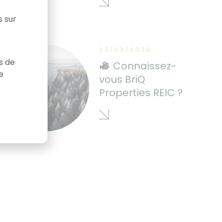
s sur
23/03/2026
as de
Connaissez-
e
vous BriQ
Properties REIC ?