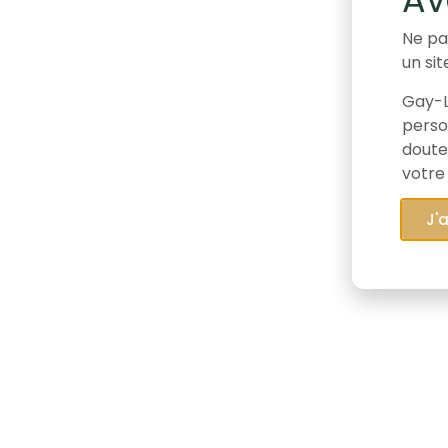
Ne pa
un sit
Gay-L
person
doute
votre
J'