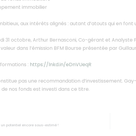
ppement immobilier
itieux, aux intérêts alignés : autant d’atouts qui en font 
i 31 octobre, Arthur Bernasconi, Co-gérant et Analyste 
a valeur dans l’émission BFM Bourse présentée par Guil
nformations :
https://lnkd.in/eDnVUeqR
nstitue pas une recommandation d’investissement. Gay-L
n de nos fonds est investi dans ce titre.
 un potentiel encore sous-estimé !