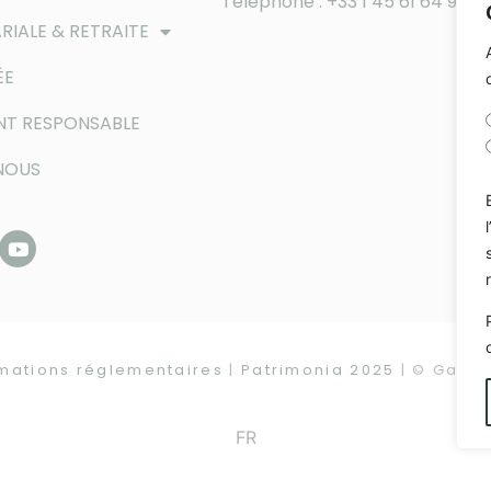
Téléphone : +33 1 45 61 64 90
RIALE & RETRAITE
ÉE
NT RESPONSABLE
NOUS
rmations réglementaires
|
Patrimonia 2025
| © Gay-L
FR