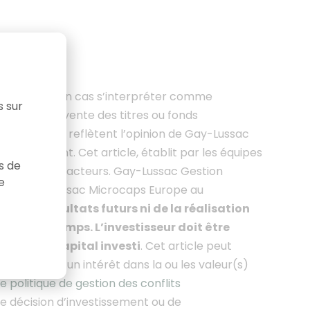
saurait en aucun cas s’interpréter comme
s sur
achat ou de vente des titres ou fonds
s formulées reflètent l’opinion de Gay-Lussac
ltérieurement. Cet article
, établit par les équipes
as de
iers et leurs acteurs. Gay-Lussac Gestion
e
du FCP Gay-Lussac Microcaps Europe au
as des résultats futurs ni de la réalisation
 dans le temps. L’investisseur doit être
tielle du capital investi
. Cet article peut
eut avoir un intérêt dans la ou les valeur(s)
e politique de gestion des conflits
e décision d’investissement ou de