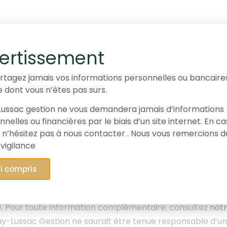
ment
ertissement
romotionnel est diffusé à des fins d’informations et ne 
rtagez jamais vos informations personnelles ou bancaire
n conseil en investissement, une offre de souscription, d’
e dont vous n’êtes pas surs.
Les données, informations, performances et appréciation
ussac gestion ne vous demandera jamais d’informations
date de publication et sont susceptibles d’être révisées u
nelles ou financières par le biais d’un site internet. En c
c Gestion, fournit une information sur les marchés financ
 n’hésitez pas à nous contacter . Nous vous remercions d
positions dans la valeur présentée pour 1,80% de l’actif 
 vigilance
es performances réalisées par le passé ne préjugent p
s des différents produits.
Elles ne sont pas constantes
ai compris
’investir comporte des risques de perte totale ou par
 recommandation d’investissement et Gay-Lussac Gestion p
. Pour toute information complémentaire, consultez
notr
y-Lussac Gestion ne saurait être tenue responsable d’un