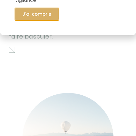
vigilance
J'ai compris
06/05/2026
Le marché qui est en train de tout
faire basculer.