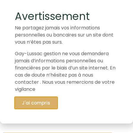
Avertissement
Formulaire de souscription
Ne partagez jamais vos informations
1
2
3
4
5
personnelles ou bancaires sur un site dont
Votre
Votre
Votre
Votre
Contact
vous n’êtes pas surs.
identité
identité
identité
adresse
1/3
2/3
3/3
Gay-Lussac gestion ne vous demandera
Civilité
jamais d’informations personnelles ou
financières par le biais d’un site internet. En
cas de doute n’hésitez pas à nous
contacter . Nous vous remercions de votre
Nom
vigilance
J'ai compris
Prénom