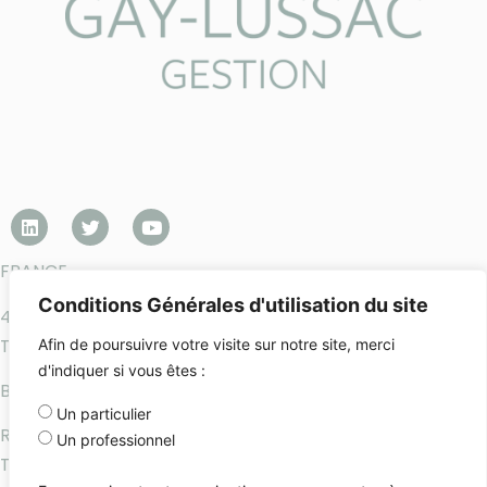
FRANCE
Conditions Générales d'utilisation du site
45 avenue George V – 75008 Paris
Téléphone : +33 1 45 61 64 90
Afin de poursuivre votre visite sur notre site, merci
d'indiquer si vous êtes :
BELGIQUE
Un particulier
Rue de la Grosse Tour 18 – B-1050 Bruxelles
Un professionnel
Téléphone : +32-2-896-65-14