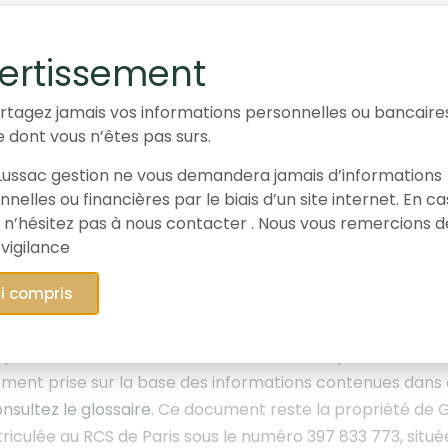
ment
romotionnel est diffusé à des fins d’informations et ne 
ertissement
n conseil en investissement, une offre de souscription, d’
Les données, informations, performances et appréciation
rtagez jamais vos informations personnelles ou bancaire
e dont vous n’êtes pas surs.
date de publication et sont susceptibles d’être révisées u
c Gestion, fournit une information sur les marchés financ
ussac gestion ne vous demandera jamais d’informations
positions dans la valeur présentée pour 1,80% de l’actif 
nelles ou financières par le biais d’un site internet. En c
es performances réalisées par le passé ne préjugent p
 n’hésitez pas à nous contacter . Nous vous remercions d
 vigilance
s des différents produits.
Elles ne sont pas constantes
’investir comporte des risques de perte totale ou par
ai compris
 recommandation d’investissement et Gay-Lussac Gestion p
. Pour toute information complémentaire, consultez
notr
y-Lussac Gestion ne saurait être tenue responsable d’un
ement prise sur la base des informations contenues dans c
nsultez le glossaire
. Ce document
reste la propriété de G
riculée au RCS de Paris sous le numéro 397 833 773, situ