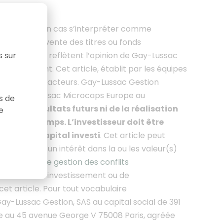
saurait en aucun cas s’interpréter comme
achat ou de vente des titres ou fonds
s formulées reflètent l’opinion de Gay-Lussac
s sur
ltérieurement. Cet article
, établit par les équipes
iers et leurs acteurs. Gay-Lussac Gestion
du FCP Gay-Lussac Microcaps Europe au
as de
as des résultats futurs ni de la réalisation
e
 dans le temps. L’investisseur doit être
tielle du capital investi
. Cet article peut
eut avoir un intérêt dans la ou les valeur(s)
e politique de gestion des conflits
e décision d’investissement ou de
et article.
Pour tout vocabulaire
ay-Lussac Gestion, SAS au capital social de 391
ée au 45 avenue George V 75008 Paris, agréée