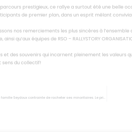
 parcours prestigieux, ce rallye a surtout été une belle 
ticipants de premier plan, dans un esprit mêlant convivi
sons nos remerciements les plus sincères à l’ensemble 
, ainsi qu’aux équipes de RSO – RALLYSTORY ORGANISATION
 et des souvenirs qui incarnent pleinement les valeurs q
 sens du collectif!
e Seydoux contrainte de racheter ses minoritaires. Le prix, prochain terrain de bataille.