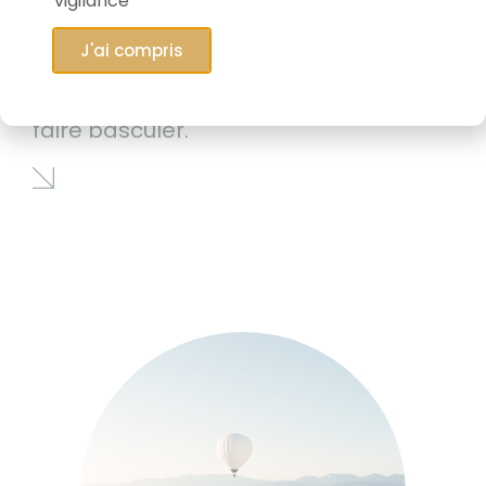
vigilance
J'ai compris
06/05/2026
Le marché qui est en train de tout
faire basculer.