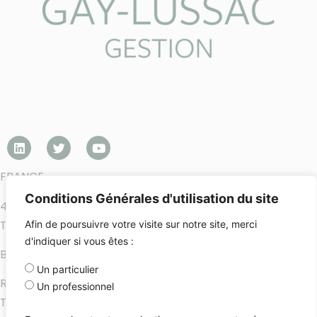
FRANCE
Conditions Générales d'utilisation du site
45 avenue George V – 75008 Paris
Téléphone : +33 1 45 61 64 90
Afin de poursuivre votre visite sur notre site, merci
d'indiquer si vous êtes :
BELGIQUE
Un particulier
Rue de la Grosse Tour 18 – B-1050 Bruxelles
Un professionnel
Téléphone : +32-2-896-65-14