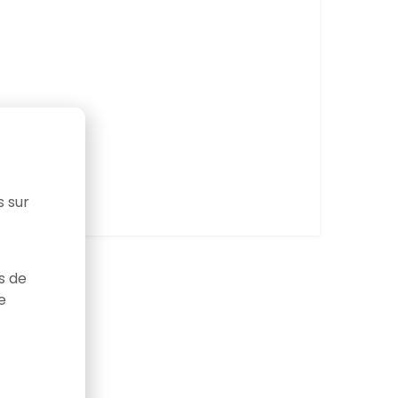
s sur
as de
e