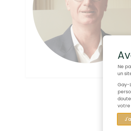
Av
Ne pa
un sit
Gay-L
person
doute
votre
J'